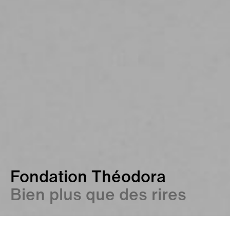
Chocolaterie de Gruyères
Un lifting gourmand